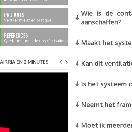
Wie is de cont
PRODUITS
Ventiler mieux en pratique
aanschaffen?
RÉFÉRENCES
Quelques-unes de nos réalisations
Maakt het syste
AIRRIA EN 2 MINUTES
Kan dit ventila
Is het systeem o
Neemt het frame
Moet ik meerdere